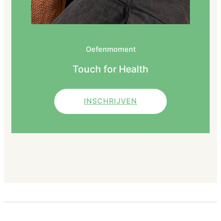
Oefenmoment
Touch for Health
INSCHRIJVEN