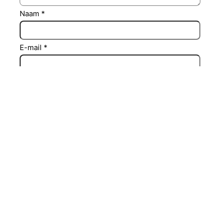
Naam
*
E-mail
*
Site
Mijn naam, e-mail en site opslaan in deze
browser voor de volgende keer wanneer ik een
reactie plaats.